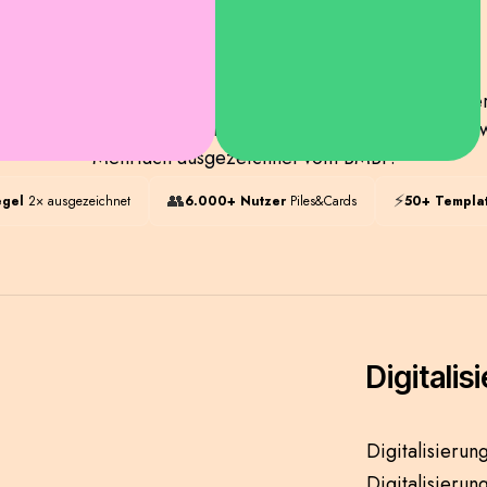
igitalisiert und automatisiert den Mittelstand — mit uns
splattform Piles&Cards, KI-Agenten und individueller Soft
Mehrfach ausgezeichnet vom BMBF.
👥
⚡
egel
2× ausgezeichnet
6.000+ Nutzer
Piles
&
Cards
50+ Templa
Digitalis
Digitalisierun
Digitalisieru