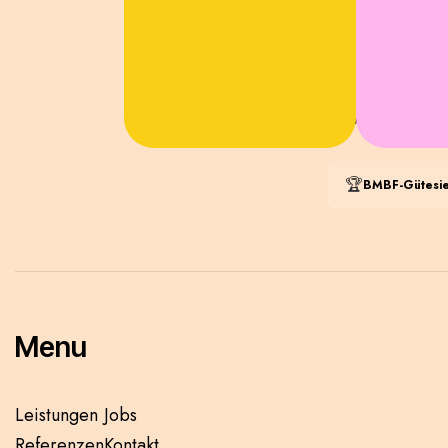
SPOO Group d
Automatisierung
🏆
BMBF-Gütesi
Menu
Leistungen
Jobs
Referenzen
Kontakt