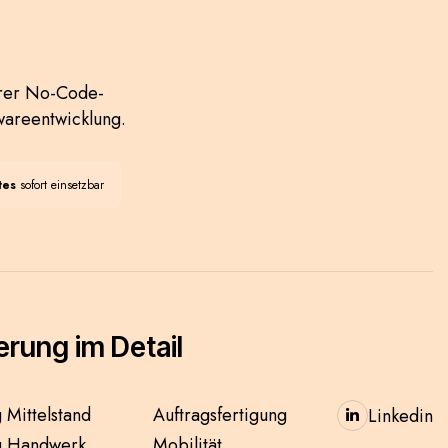
erer No-Code-
wareentwicklung.
tes
sofort einsetzbar
ierung im Detail
g Mittelstand
Auftragsfertigung
Linkedin

ng Handwerk
Mobilität