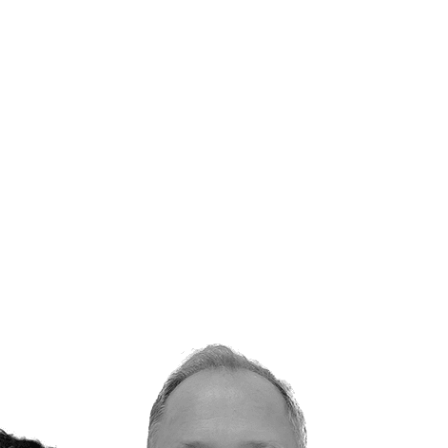
ilesCards
#NextLevel