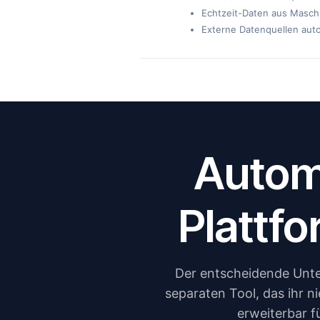
Echtzeit-Daten aus Maschi
Externe Datenquellen auto
Automa
Plattfo
Der entscheidende Unte
separaten Tool, das ihr ni
erweiterbar fü