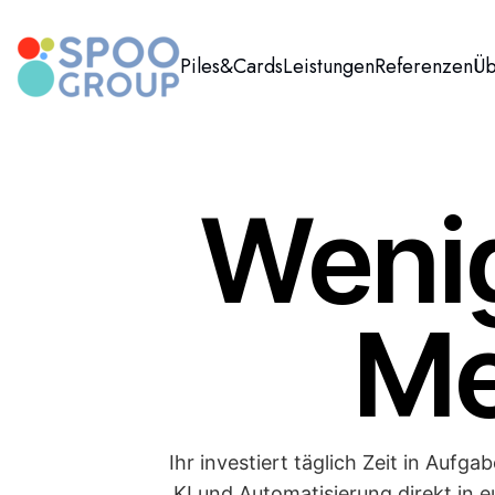
Piles&Cards
Leistungen
Referenzen
Üb
Wenig
Me
Ihr investiert täglich Zeit in Aufg
KI und Automatisierung direkt in e