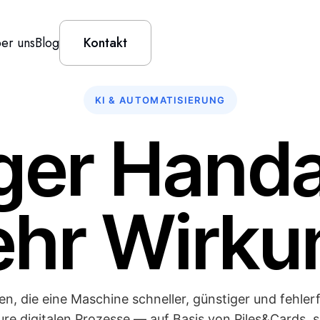
er uns
Blog
Kontakt
KI & AUTOMATISIERUNG
er Handa
hr Wirku
aben, die eine Maschine schneller, günstiger und fehler
ure digitalen Prozesse — auf Basis von Piles&Cards, s