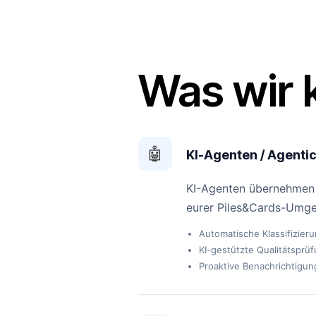
Was wir 
🤖
KI-Agenten / Agentic
KI-Agenten übernehmen d
eurer Piles&Cards-Umge
Automatische Klassifizier
KI-gestützte Qualitätsprü
Proaktive Benachrichtigun