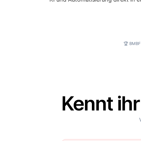
🏆 BMBF
Kennt ih